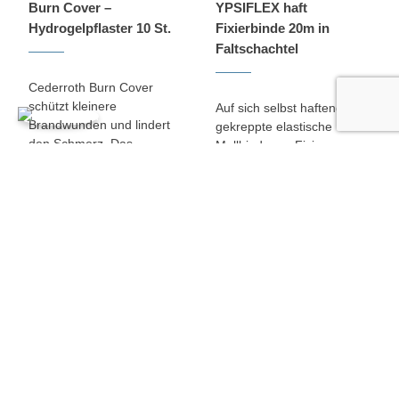
Burn Cover –
YPSIFLEX haft
Hydrogelpflaster 10 St.
Fixierbinde 20m in
Faltschachtel
Cederroth Burn Cover
schützt kleinere
Auf sich selbst haftende,
Brandwunden und lindert
gekreppte elastische
den Schmerz. Das
Mullbinde zur Fixierung
Wundkissen besteht aus
von Wundauflagen
einem kühlenden Hydrogel,
insbesondere an viel
das die Nervenfasern der
bewegten [...]
Haut bedeckt und zur
Preisspann
6,77
€
–
11,56
€
Schmerzlinderung beiträgt.
6,77 €
bis
14,88
€
Enthält 19% MwSt.
11,56 €
zzgl.
Versand
Enthält 19% MwSt.
zzgl.
Versand
GEHE ZUM PRODUKT
GEHE ZUM PRODUKT