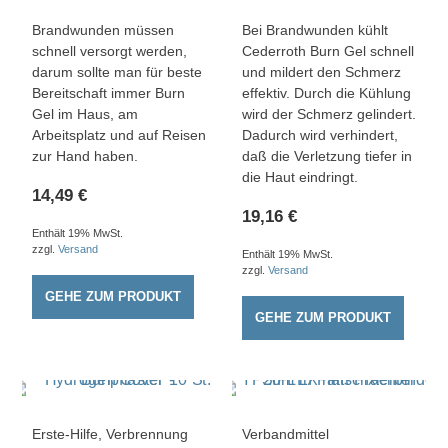
Brandwunden müssen
Bei Brandwunden kühlt
schnell versorgt werden,
Cederroth Burn Gel schnell
darum sollte man für beste
und mildert den Schmerz
Bereitschaft immer Burn
effektiv. Durch die Kühlung
Gel im Haus, am
wird der Schmerz gelindert.
Arbeitsplatz und auf Reisen
Dadurch wird verhindert,
zur Hand haben.
daß die Verletzung tiefer in
die Haut eindringt.
14,49
€
19,16
€
Enthält 19% MwSt.
zzgl.
Versand
Enthält 19% MwSt.
zzgl.
Versand
GEHE ZUM PRODUKT
GEHE ZUM PRODUKT
Dieses Produkt weist mehrere Varianten auf. Die Optionen können auf der Produktseite gewählt werden
Erste-Hilfe
,
Verbrennung
Verbandmittel