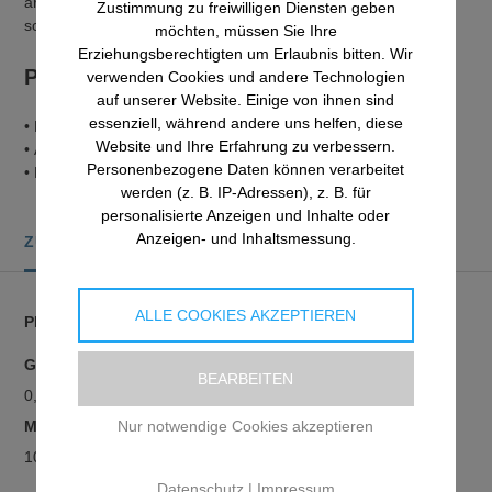
arretiert, um Schwund zu vermeiden. Die Spender werden
Zustimmung zu freiwilligen Diensten geben
schnell und einfach mit einem Spezialschlüssel nachgefüllt.
möchten, müssen Sie Ihre
Erziehungsberechtigten um Erlaubnis bitten. Wir
Produktvorteile
verwenden Cookies und andere Technologien
auf unserer Website. Einige von ihnen sind
essenziell, während andere uns helfen, diese
• Hohe Qualität
Website und Ihre Erfahrung zu verbessern.
• Allergiegetestet
Personenbezogene Daten können verarbeitet
• Elastisch und leicht anzuwenden
werden (z. B. IP-Adressen), z. B. für
personalisierte Anzeigen und Inhalte oder
Anzeigen- und Inhaltsmessung.
ZUSÄTZLICHE INFORMATIONEN
ALLE COOKIES AKZEPTIEREN
PRODUKT BESONDERHEITEN
GEWICHT
BEARBEITEN
0,024 kg
MASSE
Nur notwendige Cookies akzeptieren
10 × 9 × 3 cm
Datenschutz
|
Impressum