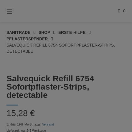
Springe
zum
0
Inhalt
SANITRADE
SHOP
ERSTE-HILFE
PFLASTERSPENDER
SALVEQUICK REFILL 6754 SOFORTPFLASTER-STRIPS,
DETECTABLE
Salvequick Refill 6754
Sofortpflaster-Strips,
detectable
15,28
€
Enthält 19% MwSt.
zzgl.
Versand
Lieferzeit: ca. 2-3 Werktage