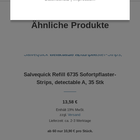
Ähnliche Produkte
Salvequick Refill 6735 Sofortpflaster-
Strips, detectable A, 35 Stk
13,58
€
Enthält 19% MwSt.
zzgl.
Versand
Lieferzeit: ca. 2-3 Werktage
ab 60 nur
10,90
€
pro Stück.