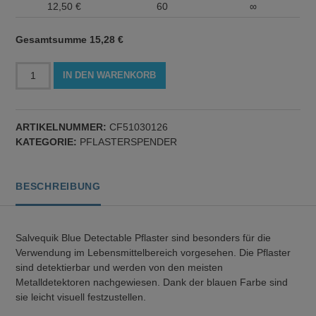
12,50
€
60
∞
Gesamtsumme
15,28
€
Salvequick
IN DEN WARENKORB
Refill
6754
Sofortpflaster-
ARTIKELNUMMER:
CF51030126
Strips,
KATEGORIE:
PFLASTERSPENDER
detectable
Menge
BESCHREIBUNG
Salvequik Blue Detectable Pflaster sind besonders für die
Verwendung im Lebensmittelbereich vorgesehen. Die Pflaster
sind detektierbar und werden von den meisten
Metalldetektoren nachgewiesen. Dank der blauen Farbe sind
sie leicht visuell festzustellen.