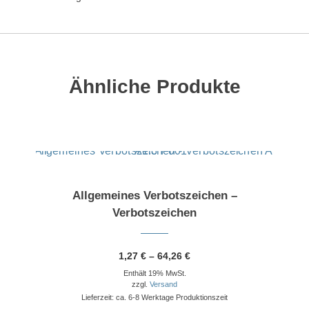
Ähnliche Produkte
Dieses Produkt weist mehrere Varianten auf. Die Optionen können auf der Produktseite gewählt werden
Allgemeines Verbotszeichen –
Verbotszeichen
Preisspanne:
1,27
€
–
64,26
€
1,27 €
Enthält 19% MwSt.
bis
64,26 €
zzgl.
Versand
Lieferzeit: ca. 6-8 Werktage Produktionszeit