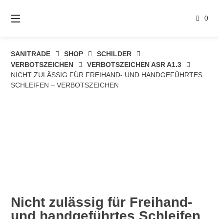
Springe
zum
0
Inhalt
SANITRADE
SHOP
SCHILDER
VERBOTSZEICHEN
VERBOTSZEICHEN ASR A1.3
NICHT ZULÄSSIG FÜR FREIHAND- UND HANDGEFÜHRTES
SCHLEIFEN – VERBOTSZEICHEN
Nicht zulässig für Freihand-
und handgeführtes Schleifen