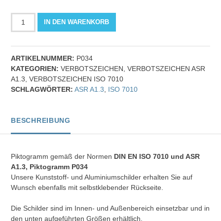
Nicht
IN DEN WARENKORB
zulässig
für
Freihand-
ARTIKELNUMMER:
P034
und
KATEGORIEN:
VERBOTSZEICHEN
,
VERBOTSZEICHEN ASR
handgeführtes
A1.3
,
VERBOTSZEICHEN ISO 7010
Schleifen
SCHLAGWÖRTER:
ASR A1.3
,
ISO 7010
-
Verbotszeichen
Menge
BESCHREIBUNG
Piktogramm gemäß der Normen
DIN EN ISO 7010 und
ASR
A1.3,
Piktogramm P034
Unsere Kunststoff- und Aluminiumschilder erhalten Sie auf
Wunsch ebenfalls mit selbstklebender Rückseite.
Die Schilder sind im Innen- und Außenbereich einsetzbar und in
den unten aufgeführten Größen erhältlich.