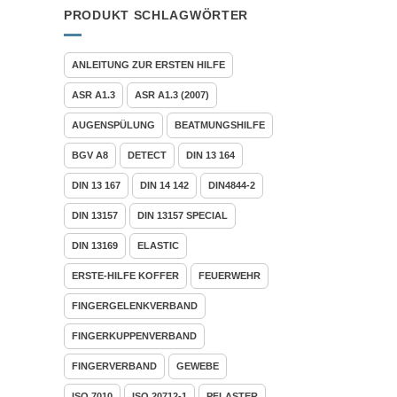
PRODUKT SCHLAGWÖRTER
ANLEITUNG ZUR ERSTEN HILFE
ASR A1.3
ASR A1.3 (2007)
AUGENSPÜLUNG
BEATMUNGSHILFE
BGV A8
DETECT
DIN 13 164
DIN 13 167
DIN 14 142
DIN4844-2
DIN 13157
DIN 13157 SPECIAL
DIN 13169
ELASTIC
ERSTE-HILFE KOFFER
FEUERWEHR
FINGERGELENKVERBAND
FINGERKUPPENVERBAND
FINGERVERBAND
GEWEBE
ISO 7010
ISO 20712-1
PFLASTER