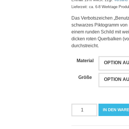
Lieferzeit: ca. 6-8 Werktage Produ
Das Verbotszeichen „Benutze
schwarzes Piktogramm von ei
einem runden Schild mit we
dicken roten Querbalken (vo
durchstreicht.
Material
Größe
Benutzen
IN DEN WAR
des
unvollständigen
Gerüstes