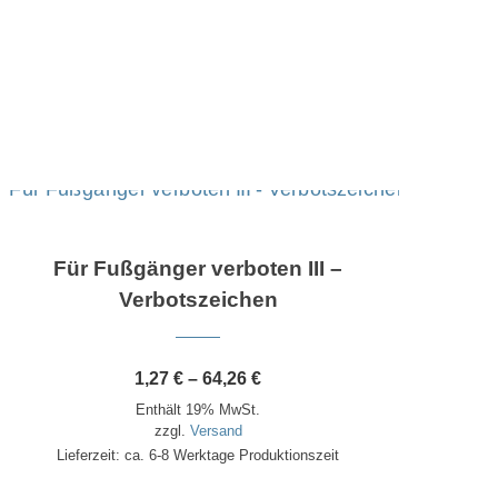
Dieses Produkt weist mehrere Varianten auf. Die Optionen können auf der Produktseite gewählt werden
Für Fußgänger verboten III –
Fe
Verbotszeichen
Preisspanne:
1,27
€
–
64,26
€
1,27 €
Enthält 19% MwSt.
bis
64,26 €
zzgl.
Versand
Lieferzeit: ca. 6-8 Werktage Produktionszeit