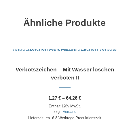
Ähnliche Produkte
Dieses Produkt weist mehrere Varianten auf. Die Optionen können auf der Produktseite gewählt werden
Verbotszeichen – Mit Wasser löschen
verboten II
Preisspanne:
1,27
€
–
64,26
€
1,27 €
Enthält 19% MwSt.
bis
64,26 €
zzgl.
Versand
Lieferzeit: ca. 6-8 Werktage Produktionszeit