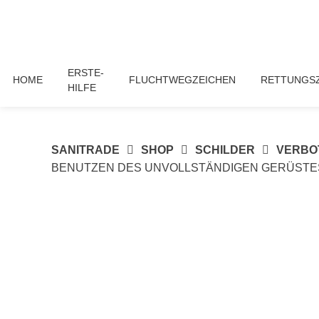
Springe
zum
Inhalt
ERSTE-
HOME
FLUCHTWEGZEICHEN
RETTUNGS
HILFE
SANITRADE
SHOP
SCHILDER
VERBO
BENUTZEN DES UNVOLLSTÄNDIGEN GERÜSTE