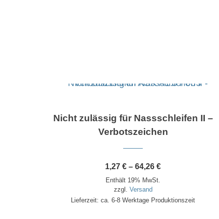
Dieses Produkt weist mehrere Varianten auf. Die Optionen können auf der Produktseite gewählt werden
Nicht zulässig für Nassschleifen II –
Verbotszeichen
nne:
Preisspanne:
1,27
€
–
64,26
€
1,27 €
Enthält 19% MwSt.
bis
64,26 €
zzgl.
Versand
Lieferzeit: ca. 6-8 Werktage Produktionszeit