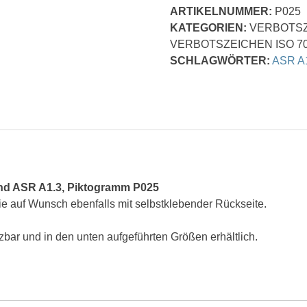
ARTIKELNUMMER:
P025
verboten
KATEGORIEN:
VERBOTS
-
VERBOTSZEICHEN ISO 7
Verbotszeichen
SCHLAGWÖRTER:
ASR A
Menge
und
ASR A1.3,
Piktogramm P025
ie auf Wunsch ebenfalls mit selbstklebender Rückseite.
bar und in den unten aufgeführten Größen erhältlich.