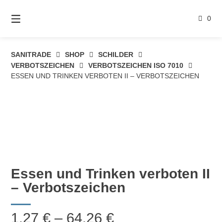
Springe
zum
0
Inhalt
SANITRADE
SHOP
SCHILDER
VERBOTSZEICHEN
VERBOTSZEICHEN ISO 7010
ESSEN UND TRINKEN VERBOTEN II – VERBOTSZEICHEN
Essen und Trinken verboten II
– Verbotszeichen
Preisspanne:
1,27
€
–
64,26
€