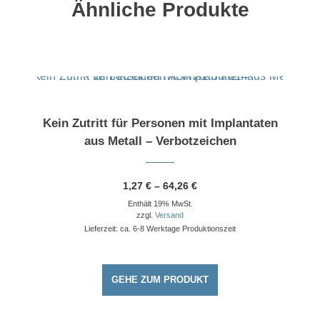
Ähnliche Produkte
Dieses Produkt weist mehrere Varianten auf. Die Optionen können auf der Produktseite gewählt werden
Kein Zutritt für Personen mit Implantaten
aus Metall – Verbotzeichen
Preisspanne:
1,27
€
–
64,26
€
1,27 €
Enthält 19% MwSt.
bis
64,26 €
zzgl.
Versand
Lieferzeit: ca. 6-8 Werktage Produktionszeit
GEHE ZUM PRODUKT