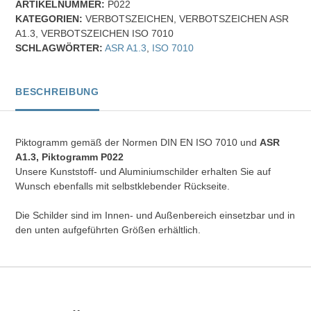
ARTIKELNUMMER:
P022
II
KATEGORIEN:
VERBOTSZEICHEN
,
VERBOTSZEICHEN ASR
-
A1.3
,
VERBOTSZEICHEN ISO 7010
Verbotszeichen
SCHLAGWÖRTER:
ASR A1.3
,
ISO 7010
Menge
BESCHREIBUNG
Piktogramm gemäß der Normen DIN EN ISO 7010 und
ASR
A1.3, Piktogramm P022
Unsere Kunststoff- und Aluminiumschilder erhalten Sie auf
Wunsch ebenfalls mit selbstklebender Rückseite.
Die Schilder sind im Innen- und Außenbereich einsetzbar und in
den unten aufgeführten Größen erhältlich.