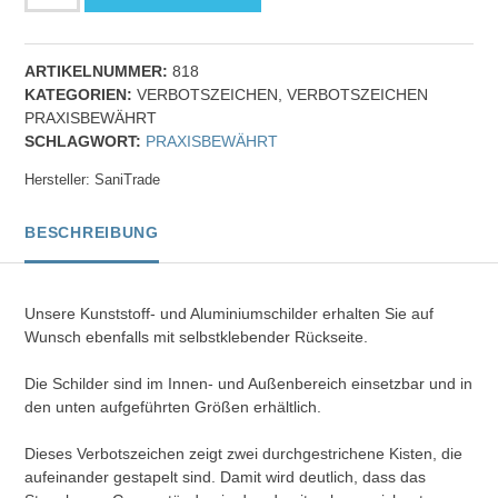
stapeln
verboten
-
ARTIKELNUMMER:
818
Verbotszeichen
KATEGORIEN:
VERBOTSZEICHEN
,
VERBOTSZEICHEN
Menge
PRAXISBEWÄHRT
SCHLAGWORT:
PRAXISBEWÄHRT
Hersteller:
SaniTrade
BESCHREIBUNG
Unsere Kunststoff- und Aluminiumschilder erhalten Sie auf
Wunsch ebenfalls mit selbstklebender Rückseite.
Die Schilder sind im Innen- und Außenbereich einsetzbar und in
den unten aufgeführten Größen erhältlich.
Dieses Verbotszeichen zeigt zwei durchgestrichene Kisten, die
aufeinander gestapelt sind. Damit wird deutlich, dass das