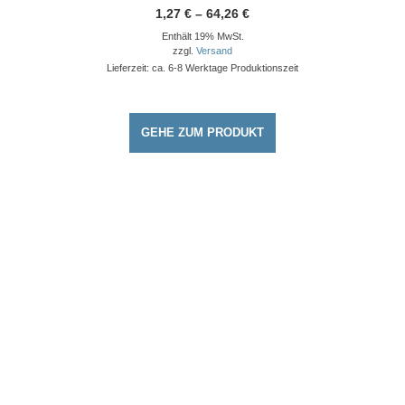
Preisspanne:
1,27
€
–
64,26
€
1,27 €
Enthält 19% MwSt.
bis
64,26 €
zzgl.
Versand
Lieferzeit: ca. 6-8 Werktage Produktionszeit
GEHE ZUM PRODUKT