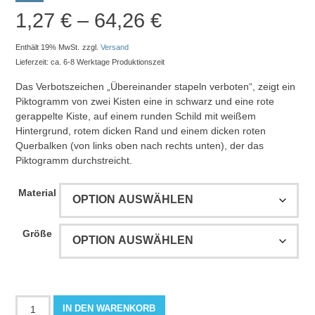
Preisspanne:
1,27
€
–
64,26
€
1,27 €
Enthält 19% MwSt.
zzgl.
Versand
Lieferzeit: ca. 6-8 Werktage Produktionszeit
bis
Das Verbotszeichen „Übereinander stapeln verboten“, zeigt ein
Piktogramm von zwei Kisten eine in schwarz und eine rote
64,26 €
gerappelte Kiste, auf einem runden Schild mit weißem
Hintergrund, rotem dicken Rand und einem dicken roten
Querbalken (von links oben nach rechts unten), der das
Piktogramm durchstreicht.
Material
Größe
Übereinander
IN DEN WARENKORB